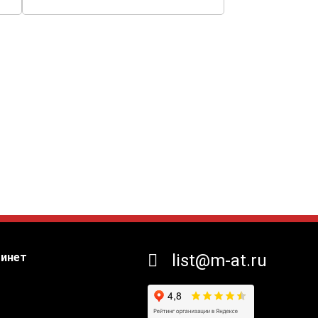
бинет
list@m-at.ru