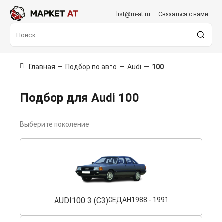
list@m-at.ru
Связаться с нами
Главная
—
Подбор по авто
—
Audi
—
100
Подбор для Audi 100
Выберите поколение
AUDI
100 3 (C3)
СЕДАН
1988 - 1991