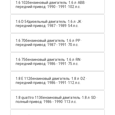
1.6 102
бензиновый двигатель ·
1.6 л ·
ABB ·
передний привод ·
1990 - 1991 ·
102 л.с.
1.6 D 54
дизельный двигатель ·
1.6 л ·
JK ·
передний привод ·
1987 - 1989 ·
54 л.с.
1.6 70
бензиновый двигатель ·
1.6 л ·
PP ·
передний привод ·
1987 - 1991 ·
70 л.с.
1.6 75
бензиновый двигатель ·
1.6 л ·
RN ·
передний привод ·
1986 - 1991 ·
75 л.с.
1.8 E 112
бензиновый двигатель ·
1.8 л ·
DZ ·
передний привод ·
1986 - 1991 ·
112 л.с.
1.8 quattro 113
бензиновый двигатель ·
1.8 л ·
SD ·
полный привод ·
1986 - 1990 ·
113 л.с.