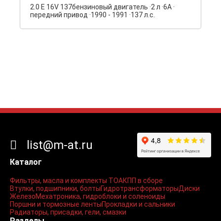
2.0 E 16V 137
бензиновый двигатель ·
2 л ·
6A ·
передний привод ·
1990 - 1991 ·
137 л.с.
list@m-at.ru
Каталог
Фильтры, масла и комплекты ТО
АКПП в сборе
Втулки, подшипники, болты
Гидротрансформаторы
Диски
Железо
Мехатроника, гидроблоки и соленоиды
Поршни и тормозные ленты
Прокладки и сальники
Радиаторы, присадки, гели, смазки
Разделы