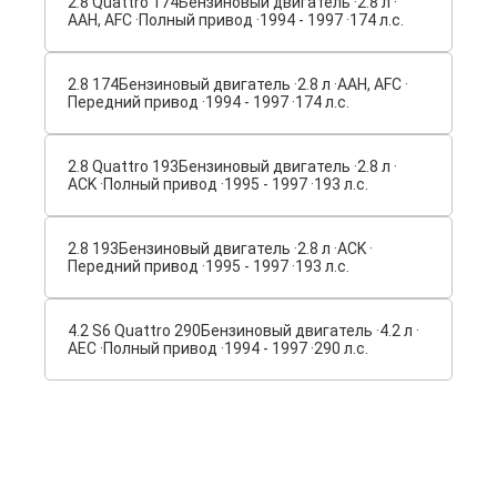
2.8 Quattro 174
Бензиновый двигатель ·
2.8 л ·
AAH, AFC ·
Полный привод ·
1994 - 1997 ·
174 л.с.
2.8 174
Бензиновый двигатель ·
2.8 л ·
AAH, AFC ·
Передний привод ·
1994 - 1997 ·
174 л.с.
2.8 Quattro 193
Бензиновый двигатель ·
2.8 л ·
ACK ·
Полный привод ·
1995 - 1997 ·
193 л.с.
2.8 193
Бензиновый двигатель ·
2.8 л ·
ACK ·
Передний привод ·
1995 - 1997 ·
193 л.с.
4.2 S6 Quattro 290
Бензиновый двигатель ·
4.2 л ·
AEC ·
Полный привод ·
1994 - 1997 ·
290 л.с.