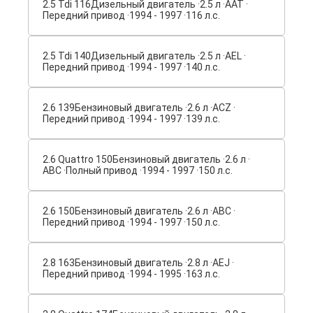
2.5 Tdi 116
Дизельный двигатель ·
2.5 л ·
AAT ·
Передний привод ·
1994 - 1997 ·
116 л.с.
2.5 Tdi 140
Дизельный двигатель ·
2.5 л ·
AEL ·
Передний привод ·
1994 - 1997 ·
140 л.с.
2.6 139
Бензиновый двигатель ·
2.6 л ·
ACZ ·
Передний привод ·
1994 - 1997 ·
139 л.с.
2.6 Quattro 150
Бензиновый двигатель ·
2.6 л ·
ABC ·
Полный привод ·
1994 - 1997 ·
150 л.с.
2.6 150
Бензиновый двигатель ·
2.6 л ·
ABC ·
Передний привод ·
1994 - 1997 ·
150 л.с.
2.8 163
Бензиновый двигатель ·
2.8 л ·
AEJ ·
Передний привод ·
1994 - 1995 ·
163 л.с.