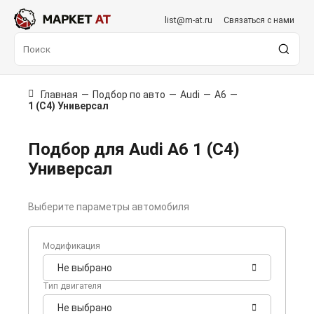
list@m-at.ru
Связаться с нами
Главная
—
Подбор по авто
—
Audi
—
A6
—
1 (C4) Универсал
Подбор для Audi A6 1 (C4)
Универсал
Выберите параметры автомобиля
Модификация
Не выбрано
Тип двигателя
Не выбрано