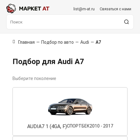
list@m-at.ru
Связаться с нами
Главная
—
Подбор по авто
—
Audi
—
A7
Подбор для Audi A7
Выберите поколение
AUDI
A7 1 (4GA, F)
СПОРТБЕК
2010 - 2017