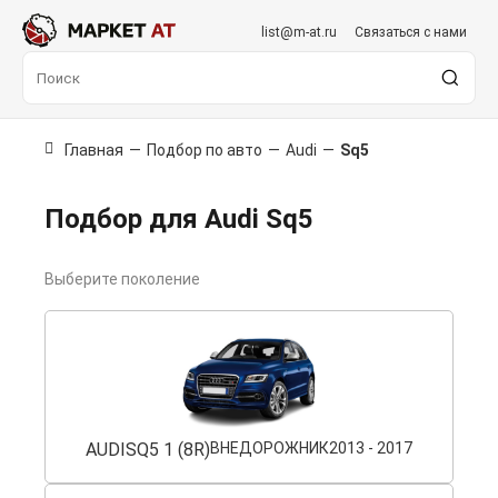
list@m-at.ru
Связаться с нами
Главная
—
Подбор по авто
—
Audi
—
Sq5
Подбор для Audi Sq5
Выберите поколение
AUDI
SQ5 1 (8R)
ВНЕДОРОЖНИК
2013 - 2017