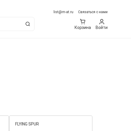
list@m-at.ru
Связаться с нами
Корзина
Войти
FLYING SPUR