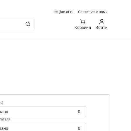
list@m-at.ru
Связаться с нами
Корзина
Войти
с)
рано
гателя
рано