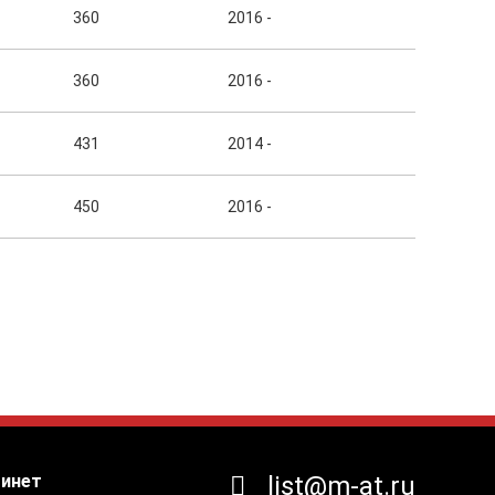
360
2016 -
360
2016 -
431
2014 -
450
2016 -
бинет
list@m-at.ru