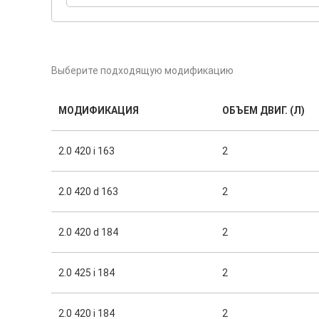
Выберите подходящую модификацию
МОДИФИКАЦИЯ
ОБЪЕМ ДВИГ. (Л)
2.0 420 i 163
2
2.0 420 d 163
2
2.0 420 d 184
2
2.0 425 i 184
2
2.0 420 i 184
2