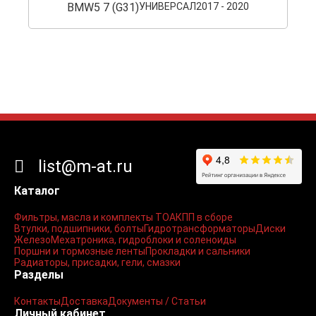
BMW
5 7 (G31)
УНИВЕРСАЛ
2017 - 2020
list@m-at.ru
Каталог
Фильтры, масла и комплекты ТО
АКПП в сборе
Втулки, подшипники, болты
Гидротрансформаторы
Диски
Железо
Мехатроника, гидроблоки и соленоиды
Поршни и тормозные ленты
Прокладки и сальники
Радиаторы, присадки, гели, смазки
Разделы
Контакты
Доставка
Документы / Статьи
Личный кабинет