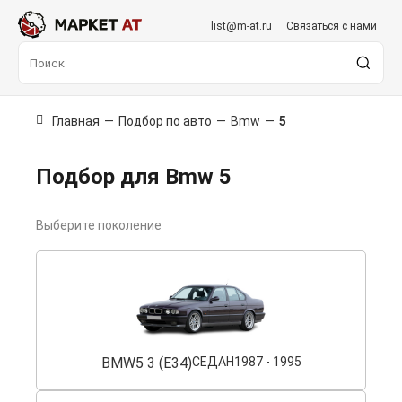
list@m-at.ru
Связаться с нами
Главная
—
Подбор по авто
—
Bmw
—
5
Подбор для Bmw 5
Выберите поколение
BMW
5 3 (E34)
СЕДАН
1987 - 1995