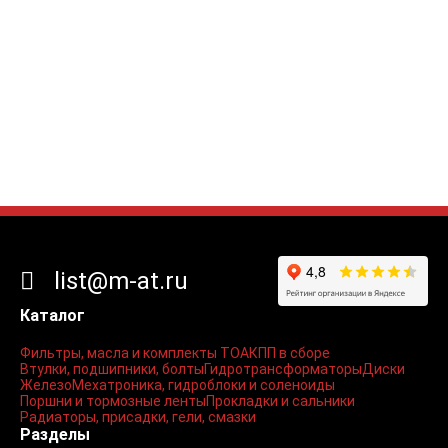
list@m-at.ru
Каталог
Фильтры, масла и комплекты ТО
АКПП в сборе
Втулки, подшипники, болты
Гидротрансформаторы
Диски
Железо
Мехатроника, гидроблоки и соленоиды
Поршни и тормозные ленты
Прокладки и сальники
Радиаторы, присадки, гели, смазки
Разделы