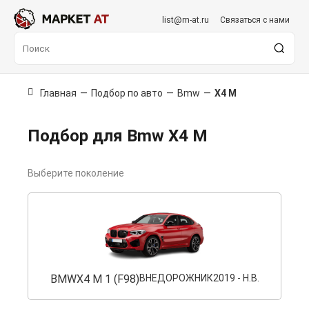
list@m-at.ru
Связаться с нами
Главная
—
Подбор по авто
—
Bmw
—
X4 M
Подбор для Bmw X4 M
Выберите поколение
BMW
X4 M 1 (F98)
ВНЕДОРОЖНИК
2019 - Н.В.