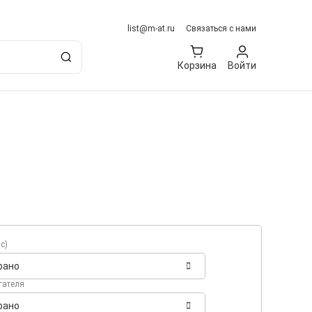
list@m-at.ru
Связаться с нами
Корзина
Войти
с)
рано
гателя
рано