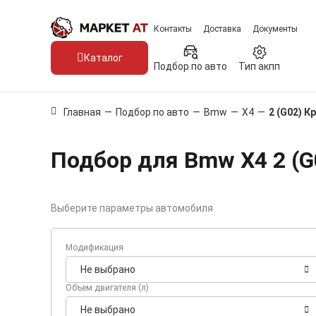
Контакты
Доставка
Документы
Каталог
Подбор по авто
Тип акпп
Главная
—
Подбор по авто
—
Bmw
—
X4
—
2 (G02) К
Подбор для Bmw X4 2 (G
Выберите параметры автомобиля
Модификация
Не выбрано
Объем двигателя (л)
Не выбрано