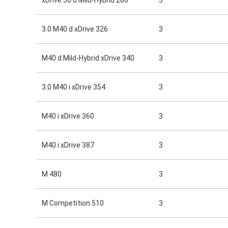
xDrive 30 d Mild-Hybrid 286
3
3.0 M40 d xDrive 326
3
M40 d Mild-Hybrid xDrive 340
3
3.0 M40 i xDrive 354
3
M40 i xDrive 360
3
M40 i xDrive 387
3
M 480
3
M Competition 510
3