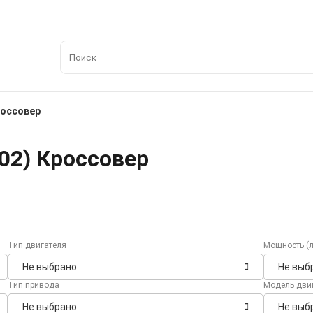
россовер
02) Кроссовер
Тип двигателя
Мощность (л
Не выбрано
Не выб
Тип привода
Модель дви
Не выбрано
Не выб