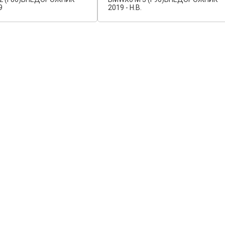
9
2019 - Н.В.