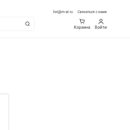
list@m-at.ru
Связаться с нами
Корзина
Войти