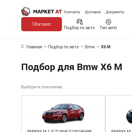
Контакты
Доставка
Документы
Каталог
Подбор по авто
Тип акпп
Главная
—
Подбор по авто
—
Bmw
—
X6 M
Подбор для Bmw X6 M
Выберите поколение
BMW
X6 M 1 (E71)
ВНЕДОРОЖНИК
BMW
X6 M 