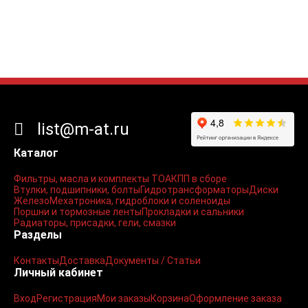
list@m-at.ru
Каталог
Фильтры, масла и комплекты ТО
АКПП в сборе
Втулки, подшипники, болты
Гидротрансформаторы
Диски
Железо
Мехатроника, гидроблоки и соленоиды
Поршни и тормозные ленты
Прокладки и сальники
Радиаторы, присадки, гели, смазки
Разделы
Контакты
Доставка
Документы / Статьи
Личный кабинет
Вход
Регистрация
Мои заказы
Корзина
Оформление заказа