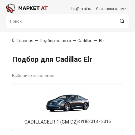
list@m-at.ru
Связаться с нами
Главная
—
Подбор по авто
—
Cadillac
—
Elr
Подбор для Cadillac Elr
Выберите поколение
CADILLAC
ELR 1 (GM D2)
КУПЕ
2013 - 2016