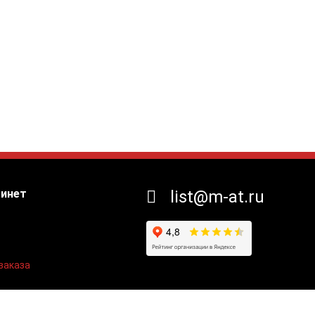
бинет
list@m-at.ru
заказа