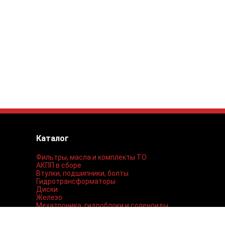
Каталог
Фильтры, масла и комплекты ТО
АКПП в сборе
Втулки, подшипники, болты
Гидротрансформаторы
Диски
Железо
Мехатроника, гидроблоки и соленоиды
Поршни и тормозные ленты
Прокладки и сальники