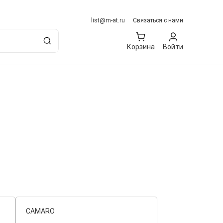
list@m-at.ru
Связаться с нами
Корзина
Войти
CAMARO