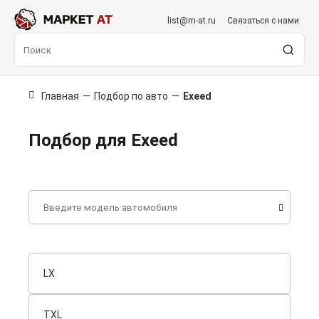
list@m-at.ru
Связаться с нами
Главная
—
Подбор по авто
—
Exeed
Подбор для Exeed
LX
TXL