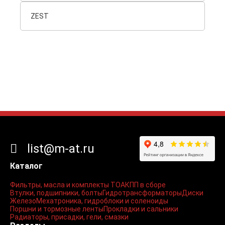
ZEST
list@m-at.ru
Каталог
Фильтры, масла и комплекты ТО
АКПП в сборе
Втулки, подшипники, болты
Гидротрансформаторы
Диски
Железо
Мехатроника, гидроблоки и соленоиды
Поршни и тормозные ленты
Прокладки и сальники
Радиаторы, присадки, гели, смазки