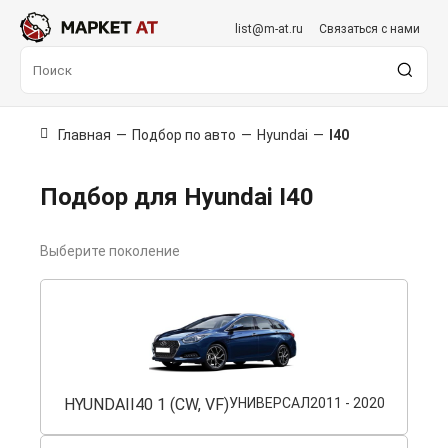
list@m-at.ru
Связаться с нами
Главная
—
Подбор по авто
—
Hyundai
—
I40
Подбор для Hyundai I40
Выберите поколение
HYUNDAI
I40 1 (CW, VF)
УНИВЕРСАЛ
2011 - 2020