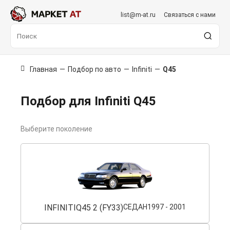
list@m-at.ru
Связаться с нами
Главная
—
Подбор по авто
—
Infiniti
—
Q45
Подбор для Infiniti Q45
Выберите поколение
INFINITI
Q45 2 (FY33)
СЕДАН
1997 - 2001