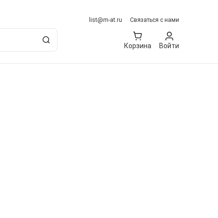
list@m-at.ru
Связаться с нами
Корзина
Войти