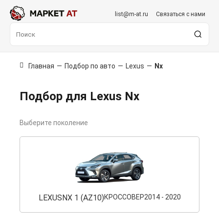
list@m-at.ru
Связаться с нами
Главная
—
Подбор по авто
—
Lexus
—
Nx
Подбор для Lexus Nx
Выберите поколение
LEXUS
NX 1 (AZ10)
КРОССОВЕР
2014 - 2020