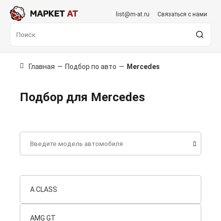
list@m-at.ru
Связаться с нами
Главная
—
Подбор по авто
—
Mercedes
Подбор для Mercedes
A CLASS
AMG GT