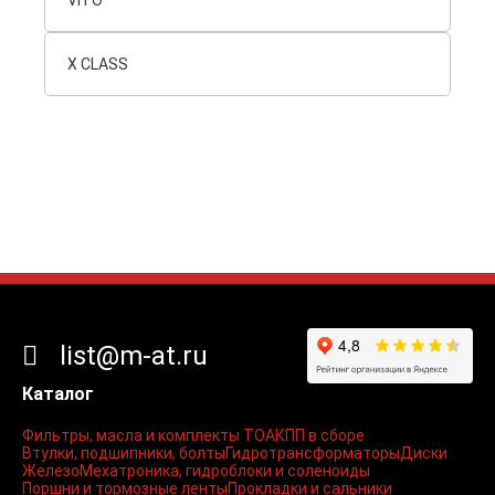
VITO
X CLASS
list@m-at.ru
Каталог
Фильтры, масла и комплекты ТО
АКПП в сборе
Втулки, подшипники, болты
Гидротрансформаторы
Диски
Железо
Мехатроника, гидроблоки и соленоиды
Поршни и тормозные ленты
Прокладки и сальники