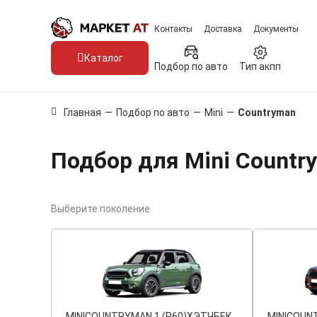
Контакты
Доставка
Документы
Каталог
Подбор по авто
Тип акпп
Главная
—
Подбор по авто
—
Mini
—
Countryman
Подбор для Mini Countr
Выберите поколение
MINI
COUNTRYMAN 1 (R60)
ХЭТЧБЕК
MINI
COUNT