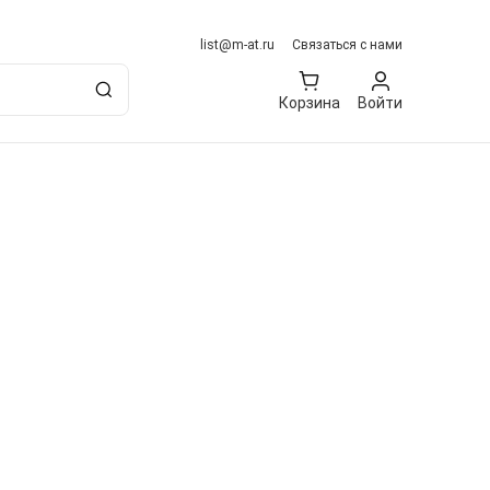
list@m-at.ru
Связаться с нами
Корзина
Войти