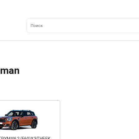
yman
RYMAN 2 (F60)
ХЭТЧБЕК