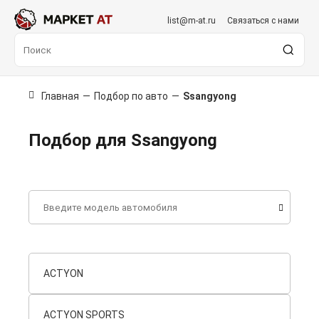
list@m-at.ru
Связаться с нами
Главная
—
Подбор по авто
—
Ssangyong
Подбор для Ssangyong
ACTYON
ACTYON SPORTS