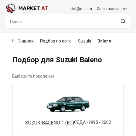
list@m-at.ru
Связаться с нами
Главная
—
Подбор по авто
—
Suzuki
—
Baleno
Подбор для Suzuki Baleno
Выберите поколение
SUZUKI
BALENO 1 (EG)
СЕДАН
1995 - 2002