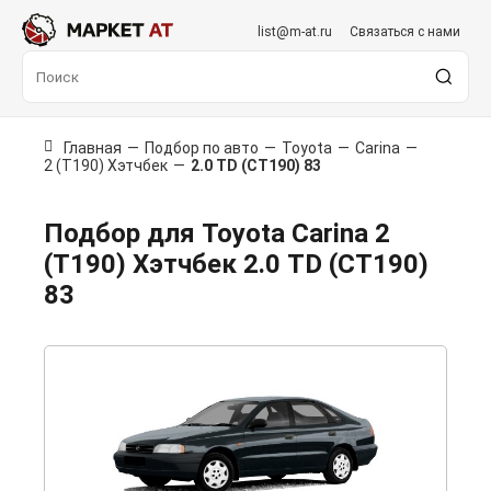
list@m-at.ru
Связаться с нами
Главная
—
Подбор по авто
—
Toyota
—
Carina
—
2 (T190) Хэтчбек
—
2.0 TD (CT190) 83
Подбор для Toyota Carina 2
(T190) Хэтчбек 2.0 TD (CT190)
83