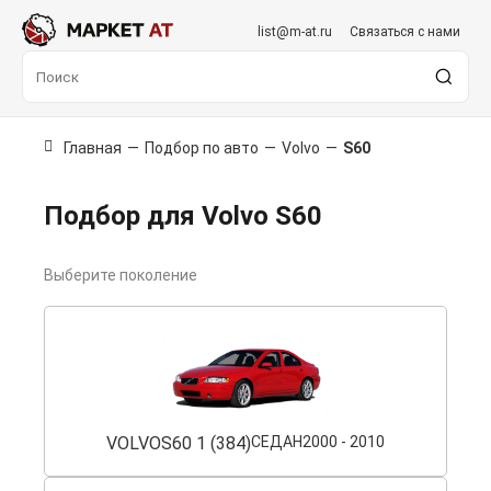
list@m-at.ru
Связаться с нами
Главная
—
Подбор по авто
—
Volvo
—
S60
Подбор для Volvo S60
Выберите поколение
VOLVO
S60 1 (384)
СЕДАН
2000 - 2010