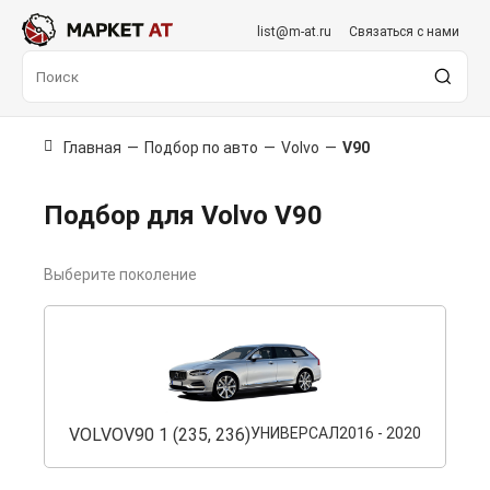
list@m-at.ru
Связаться с нами
Главная
—
Подбор по авто
—
Volvo
—
V90
Подбор для Volvo V90
Выберите поколение
VOLVO
V90 1 (235, 236)
УНИВЕРСАЛ
2016 - 2020