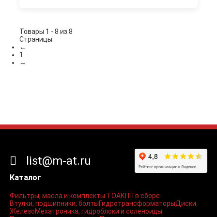
Товары 1 - 8 из 8
Страницы:
←
1
→
list@m-at.ru
Каталог
Фильтры, масла и комплекты ТО
АКПП в сборе
Втулки, подшипники, болты
Гидротрансформаторы
Диски
Железо
Мехатроника, гидроблоки и соленоиды