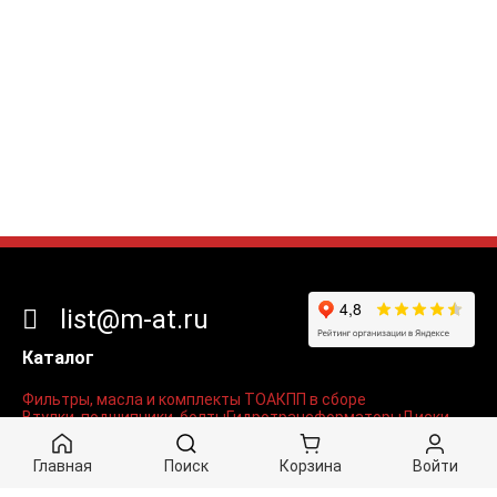
list@m-at.ru
Каталог
Фильтры, масла и комплекты ТО
АКПП в сборе
Втулки, подшипники, болты
Гидротрансформаторы
Диски
Железо
Мехатроника, гидроблоки и соленоиды
Поршни и тормозные ленты
Прокладки и сальники
Главная
Поиск
Корзина
Войти
Радиаторы, присадки, гели, смазки
Разделы