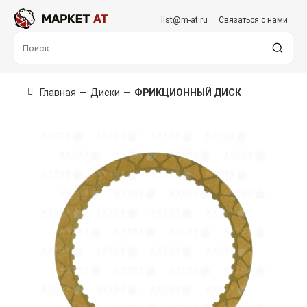
list@m-at.ru
Связаться с нами
Главная
—
Диски
—
ФРИКЦИОННЫЙ ДИСК