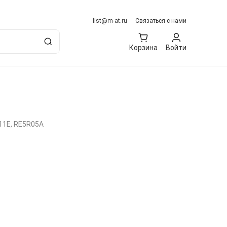
list@m-at.ru
Связаться с нами
Корзина
Войти
11E, RE5R05A