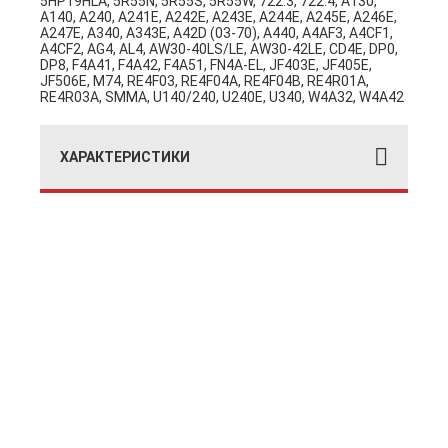
5HP19HLA, 5R55N, 5R55S, 5R55W, 722.3, 722.4, A130,
A140, A240, A241E, A242E, A243E, A244E, A245E, A246E,
A247E, A340, A343E, A42D (03-70), A440, A4AF3, A4CF1,
A4CF2, AG4, AL4, AW30-40LS/LE, AW30-42LE, CD4E, DP0,
DP8, F4A41, F4A42, F4A51, FN4A-EL, JF403E, JF405E,
JF506E, M74, RE4F03, RE4F04A, RE4F04B, RE4R01A,
RE4R03A, SMMA, U140/240, U240E, U340, W4A32, W4A42
ХАРАКТЕРИСТИКИ