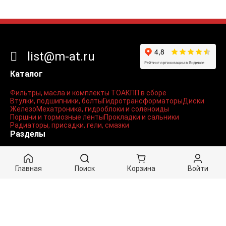
list@m-at.ru
Каталог
Фильтры, масла и комплекты ТО
АКПП в сборе
Втулки, подшипники, болты
Гидротрансформаторы
Диски
Железо
Мехатроника, гидроблоки и соленоиды
Поршни и тормозные ленты
Прокладки и сальники
Радиаторы, присадки, гели, смазки
Разделы
Контакты
Доставка
Документы / Статьи
Личный кабинет
Главная
Поиск
Корзина
Войти
Вход
Регистрация
Мои заказы
Корзина
Оформление заказа