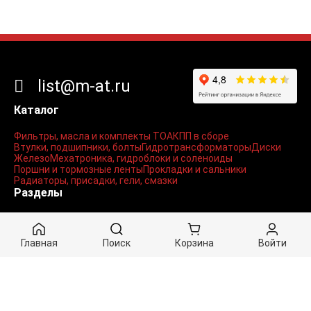
list@m-at.ru
Каталог
Фильтры, масла и комплекты ТО
АКПП в сборе
Втулки, подшипники, болты
Гидротрансформаторы
Диски
Железо
Мехатроника, гидроблоки и соленоиды
Поршни и тормозные ленты
Прокладки и сальники
Радиаторы, присадки, гели, смазки
Разделы
Контакты
Доставка
Документы / Статьи
Личный кабинет
Главная
Поиск
Корзина
Войти
Вход
Регистрация
Мои заказы
Корзина
Оформление заказа