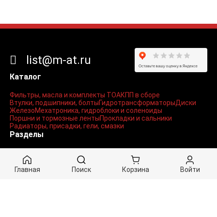
list@m-at.ru
Каталог
Фильтры, масла и комплекты ТО
АКПП в сборе
Втулки, подшипники, болты
Гидротрансформаторы
Диски
Железо
Мехатроника, гидроблоки и соленоиды
Поршни и тормозные ленты
Прокладки и сальники
Радиаторы, присадки, гели, смазки
Разделы
Контакты
Доставка
Документы / Статьи
Личный кабинет
Главная
Поиск
Корзина
Войти
Вход
Регистрация
Мои заказы
Корзина
Оформление заказа