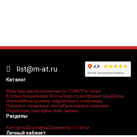
list@m-at.ru
Каталог
Фильтры, масла и комплекты ТО
АКПП в сборе
Втулки, подшипники, болты
Гидротрансформаторы
Диски
Железо
Мехатроника, гидроблоки и соленоиды
Поршни и тормозные ленты
Прокладки и сальники
Радиаторы, присадки, гели, смазки
Разделы
Контакты
Доставка
Документы / Статьи
Личный кабинет