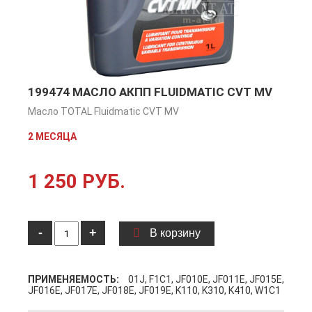
199474 МАСЛО АКПП FLUIDMATIC CVT MV
Масло TOTAL Fluidmatic CVT MV
2 МЕСЯЦА
1 250 РУБ.
-
+
В корзину
ПРИМЕНЯЕМОСТЬ:
01J, F1C1, JF010E, JF011E, JF015E,
JF016E, JF017E, JF018E, JF019E, K110, K310, K410, W1C1