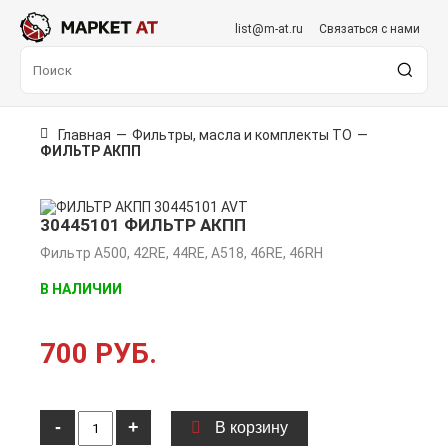
list@m-at.ru
Связаться с нами
Главная
—
Фильтры, масла и комплекты ТО
—
ФИЛЬТР АКПП
30445101 ФИЛЬТР АКПП
Фильтр A500, 42RE, 44RE, A518, 46RE, 46RH
В НАЛИЧИИ
700 РУБ.
-
+
В корзину