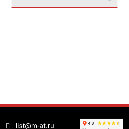
list@m-at.ru