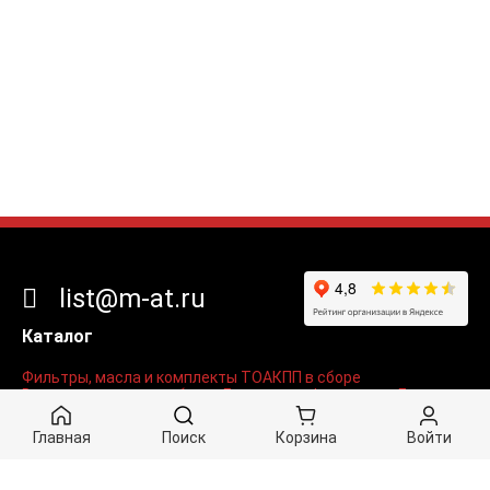
list@m-at.ru
Каталог
Фильтры, масла и комплекты ТО
АКПП в сборе
Втулки, подшипники, болты
Гидротрансформаторы
Диски
Железо
Мехатроника, гидроблоки и соленоиды
Поршни и тормозные ленты
Прокладки и сальники
Главная
Поиск
Корзина
Войти
Радиаторы, присадки, гели, смазки
Разделы