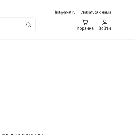
list@m-at.ru
Связаться с нами
Корзина
Войти