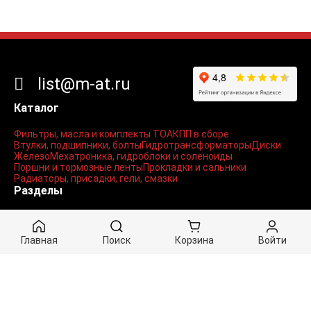
list@m-at.ru
Каталог
Фильтры, масла и комплекты ТО
АКПП в сборе
Втулки, подшипники, болты
Гидротрансформаторы
Диски
Железо
Мехатроника, гидроблоки и соленоиды
Поршни и тормозные ленты
Прокладки и сальники
Радиаторы, присадки, гели, смазки
Разделы
Контакты
Доставка
Документы / Статьи
Личный кабинет
Главная
Поиск
Корзина
Войти
Вход
Регистрация
Мои заказы
Корзина
Оформление заказа