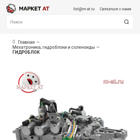
list@m-at.ru
Связаться с нами
Главная
—
Мехатроника, гидроблоки и соленоиды
—
ГИДРОБЛОК