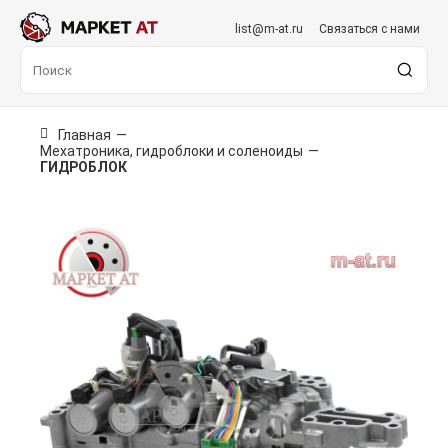
list@m-at.ru
Связаться с нами
Главная
—
Мехатроника, гидроблоки и соленоиды
—
ГИДРОБЛОК