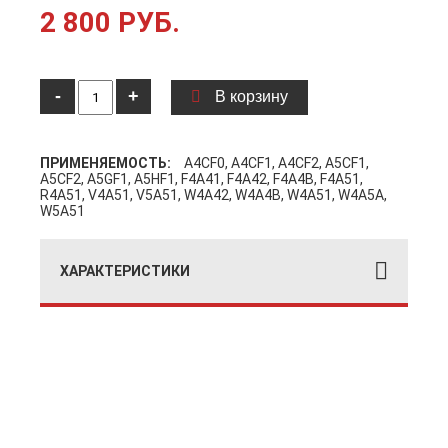
2 800 РУБ.
-
+
В корзину
ПРИМЕНЯЕМОСТЬ:
A4CF0, A4CF1, A4CF2, A5CF1,
A5CF2, A5GF1, A5HF1, F4A41, F4A42, F4A4B, F4A51,
R4A51, V4A51, V5A51, W4A42, W4A4B, W4A51, W4A5A,
W5A51
ХАРАКТЕРИСТИКИ