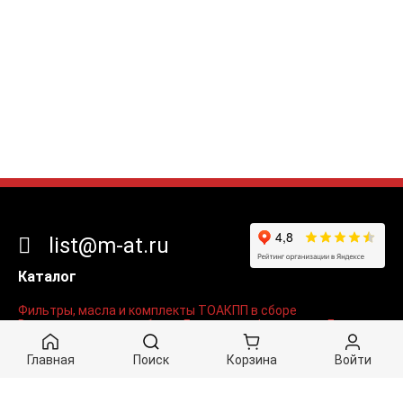
list@m-at.ru
Каталог
Фильтры, масла и комплекты ТО
АКПП в сборе
Втулки, подшипники, болты
Гидротрансформаторы
Диски
Железо
Мехатроника, гидроблоки и соленоиды
Поршни и тормозные ленты
Прокладки и сальники
Главная
Поиск
Корзина
Войти
Радиаторы, присадки, гели, смазки
Разделы