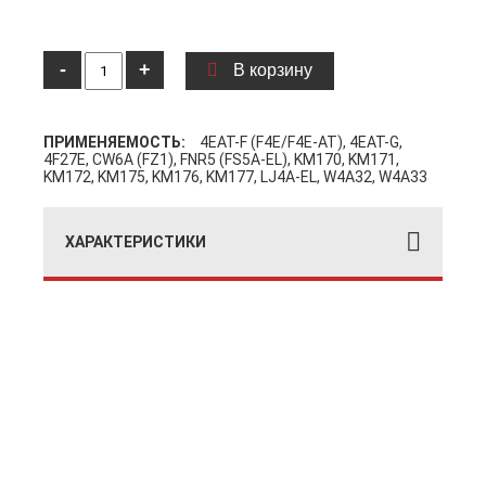
-
+
В корзину
ПРИМЕНЯЕМОСТЬ:
4EAT-F (F4E/F4E-AT), 4EAT-G,
4F27E, CW6A (FZ1), FNR5 (FS5A-EL), KM170, KM171,
KM172, KM175, KM176, KM177, LJ4A-EL, W4A32, W4A33
ХАРАКТЕРИСТИКИ