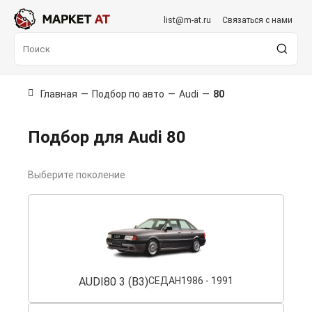
list@m-at.ru
Связаться с нами
Главная
—
Подбор по авто
—
Audi
—
80
Подбор для Audi 80
Выберите поколение
AUDI
80 3 (B3)
СЕДАН
1986 - 1991