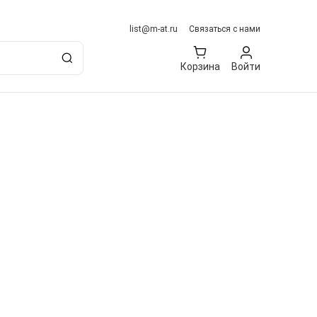
list@m-at.ru
Связаться с нами
Корзина
Войти