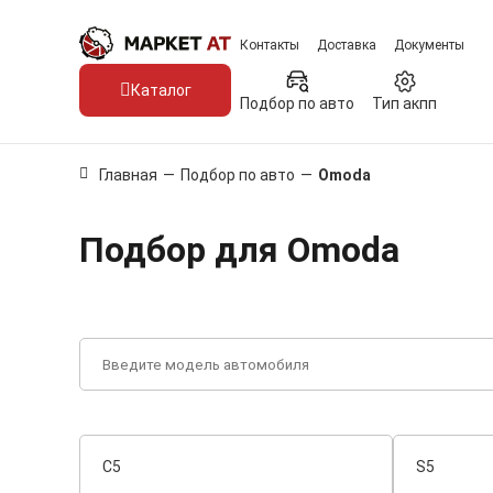
Контакты
Доставка
Документы
Каталог
Подбор по авто
Тип акпп
Главная
—
Подбор по авто
—
Omoda
Подбор для Omoda
C5
S5