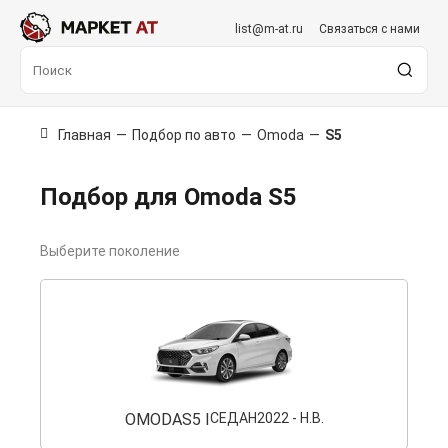
list@m-at.ru
Связаться с нами
Главная
—
Подбор по авто
—
Omoda
—
S5
Подбор для Omoda S5
Выберите поколение
OMODA
S5 I
СЕДАН
2022 - Н.В.